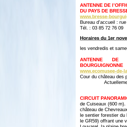
ANTENNE DE l’OFF
DU PAYS DE BRES
www.bresse-bourgu
Bureau d’accueil : r
Tél. : 03 85 72 76 09
Horaires du 1er nov
les vendredis et same
ANTENNE DE 
BOURGUIGNONNE
www.ecomusee-de-la
Cour du chât
Actuellement
CIRCUIT PANORAM
de Cuiseaux (600 m).
château de Chevreaux 
le sentier forestier du
le GR59) offrant une 
Louvarel, la plaine b