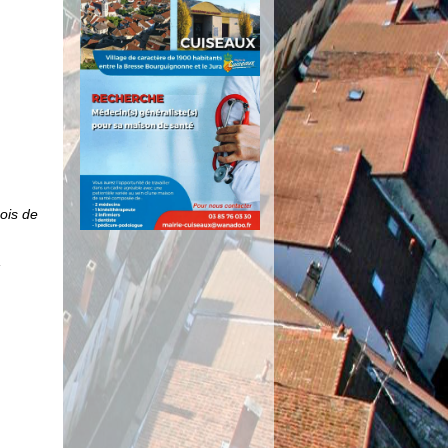
ois de
s