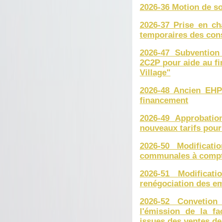
2026-36 Motion de so
2026-37 Prise en ch
temporaires des con
2026-47 Subvention 
2C2P pour aide au fi
Village"
2026-48 Ancien EHP
financement
2026-49 Approbatio
nouveaux tarifs pour
2026-50 Modificati
communales à compter
2026-51 Modificati
renégociation des e
2026-52 Convetion
l'émission de la fa
issues des ventes de